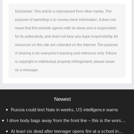
Disclaimer: This article is reproduced from other media. The
purpose of reprinting is to convey more information. It does not
mean that this website agrees with its views and is responsible
for its authenticity, and does not bear any legal responsibility. All
resources on this site are collected on the Internet. The purpose
of sharing is for everyone's learning and reference only. If there
is copyright or intellectual property infringement, please leave
us a message.
Newest
Russia could test Nato in weeks, US intelligence warns
I drive body bags away from the front line – this is the worst
At least six dead after teenager opens fire at a school in
thing I’ve faced’