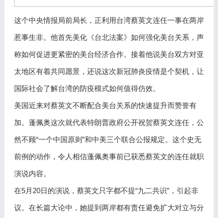
这个中央情报局前局长，正利用台湾蔡英文连任一事在两岸
惹事生非。他首先美化《台北法案》如何强化美台关系，声
称如何促进更紧密的美台经济合作。接着他说美台双方对亚
太地区有着共同愿景，还说这次新冠肺炎疫情是个契机，让
国际社会了解台湾的防疫模式如何值得仿效。
美国近来对蔡英文不断配合美台关系的快速提升而赞誉有
加。蓬佩奥这次就代表特朗普政府公开祝贺蔡英文连任，公
然不顾“一个中国原则”和中美三个联合公报规定。这个史无
前例的动作，令人相信蓬佩奥事前已获悉蔡英文的连任就职
演说内容。
在5月20日的演说，蔡英文只字都不提“九二共识”，引起非
议。在长篇大论中，她提到两岸都有责任避免扩大对立与分