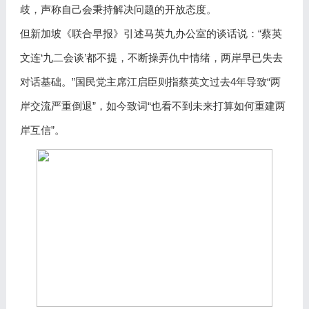
歧，声称自己会秉持解决问题的开放态度。
但新加坡《联合早报》引述马英九办公室的谈话说：“蔡英
文连‘九二会谈’都不提，不断操弄仇中情绪，两岸早已失去
对话基础。”国民党主席江启臣则指蔡英文过去4年导致“两
岸交流严重倒退”，如今致词“也看不到未来打算如何重建两
岸互信”。