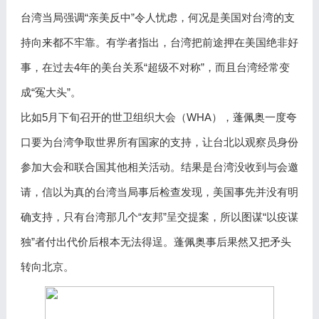
台湾当局强调“亲美反中”令人忧虑，何况是美国对台湾的支
持向来都不牢靠。有学者指出，台湾把前途押在美国绝非好
事，在过去4年的美台关系“超级不对称”，而且台湾经常变
成“冤大头”。
比如5月下旬召开的世卫组织大会（WHA），蓬佩奥一度夸
口要为台湾争取世界所有国家的支持，让台北以观察员身份
参加大会和联合国其他相关活动。结果是台湾没收到与会邀
请，信以为真的台湾当局事后检查发现，美国事先并没有明
确支持，只有台湾那几个“友邦”呈交提案，所以图谋“以疫谋
独”者付出代价后根本无法得逞。蓬佩奥事后果然又把矛头
转向北京。